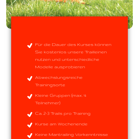
Für die Dauer des Kurses können
Sie kostenlos unsere Trailleinen
nutzen und unterschiedliche
Modelle ausprobieren
Abwechslungsreiche
Trainingsorte
Kleine Gruppen (max. 4
Teilnehmer)
Ca. 2-3 Trails pro Training
Kurse am Wochenende
Keine Mantrailing Vorkenntnisse