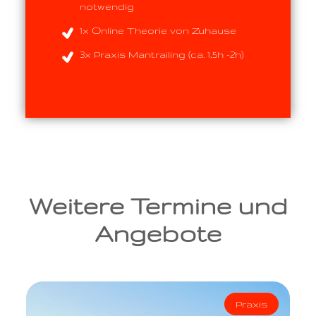
notwendig
1x Online Theorie von Zuhause
3x Praxis Mantrailing (ca. 1,5h -2h)
Weitere Termine und
Angebote
Praxis