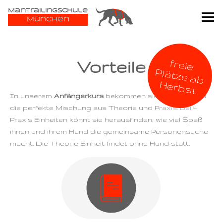
Mantrailingschule
München
Was ist Mantrailing?
Vorteile
fre
ie
lä
tz
e
a
b
e
rb
s
P
Termine & Preise
H
t
In unserem
Anfängerkurs
bekommen sie und ihr Hund
Schnuppertrailen
die perfekte Mischung aus Theorie und Praxis. Bei 4
Trainingsablauf
Praxis Einheiten könnt sie herausfinden, wie viel Spaß
Anfänger Kurs
ihnen und ihrem Hund die gemeinsame Personensuche
Equipment
macht. Die Theorie Einheit findet ohne Hund statt.
Gruppentraining
Über mich
Einzeltraining
Kontakt