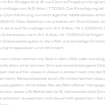
 in Ihr Endgerät (z. B. via Device-Fingerprinting) ein
ndlage von § 25 Abs. 1 TTDSG. Die Einwilligung ist 
ur Durchführung vorvertraglicher Maßnahmen erford
 b DSGVO. Des Weiteren verarbeiten wir Ihre Daten, so
ch sind auf Grundlage von Art. 6 Abs. 1 lit. c DSGV
nteresses nach Art. 6 Abs. 1 lit. f DSGVO erfolgen. Ü
 Datenweitergabe in die USA und sonstige Drittsta
ng hingewiesen und informiert.
von Unternehmen mit Sitz in den USA oder sonstig
Tools aktiv sind, können Ihre personenbezogene Dat
isen darauf hin, dass in diesen Ländern kein mit der
en kann. Beispielsweise sind US-Unternehmen dazu
szugeben, ohne dass Sie als Betroffener hiergegen
rden, dass US-Behörden (z. B. Geheimdienste) Ihre
rbeiten, auswerten und dauerhaft speichern. Wir 
luss.